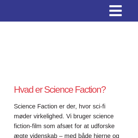
Skip
Togg
to
content
Episoder
Navi
Ny
Liveshows
Om Science Fac
Hvad er Science Faction?
Science Faction er der, hvor sci-fi
møder virkelighed. Vi bruger science
fiction-film som afsæt for at udforske
ægte videnskab – med både hjerne og